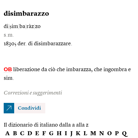
disimbarazzo
di
|
ṣim
|
ba
|
ràz
|
zo
s.m.
1830; der. di disimbarazzare.
OB
liberazione da ciò che imbarazza, che ingombra e
sim.
Correzioni e suggerimenti
Condividi
Il dizionario di italiano dalla a alla z
A
B
C
D
E
F
G
H
I
J
K
L
M
N
O
P
Q