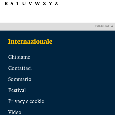
R
S
T
U
V
W
X
Y
Z
PUBBLICITÀ
Chi siamo
Contattaci
Sommario
Festival
Privacy e cookie
Video