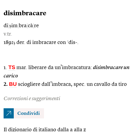
disimbracare
di
|
ṣim
|
bra
|
cà
|
re
v.tr.
2
1892; der. di imbracare con
dis-.
TS
1.
mar. liberare da un’imbracatura:
disimbracare un
carico
2.
BU
sciogliere dall’imbraca, spec. un cavallo da tiro
Correzioni e suggerimenti
Condividi
Il dizionario di italiano dalla a alla z