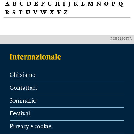
A
B
C
D
E
F
G
H
I
J
K
L
M
N
O
P
Q
R
S
T
U
V
W
X
Y
Z
PUBBLICITÀ
Chi siamo
Contattaci
Sommario
Festival
Privacy e cookie