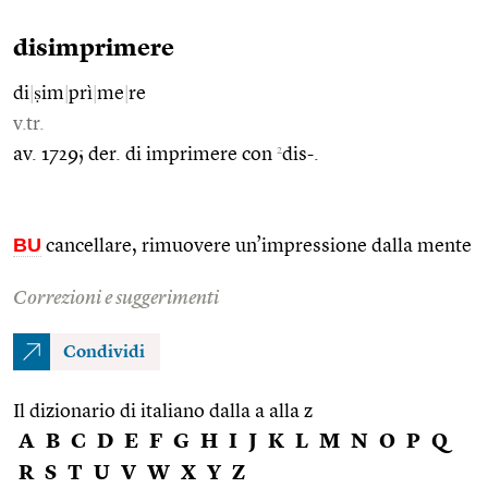
disimprimere
di
|
ṣim
|
prì
|
me
|
re
v.tr.
2
av. 1729; der. di imprimere con
dis-.
BU
cancellare, rimuovere un’impressione dalla mente
Correzioni e suggerimenti
Condividi
Il dizionario di italiano dalla a alla z
A
B
C
D
E
F
G
H
I
J
K
L
M
N
O
P
Q
R
S
T
U
V
W
X
Y
Z