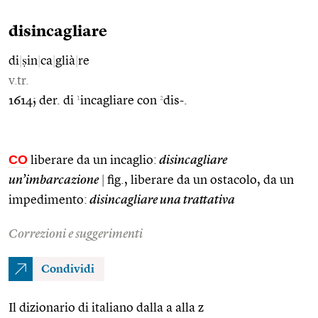
disincagliare
di
|
ṣin
|
ca
|
glià
|
re
v.tr.
1
2
1614; der. di
incagliare con
dis-.
CO
liberare da un incaglio:
disincagliare
un’imbarcazione
|
fig., liberare da un ostacolo, da un
impedimento:
disincagliare una trattativa
Correzioni e suggerimenti
Condividi
Il dizionario di italiano dalla a alla z