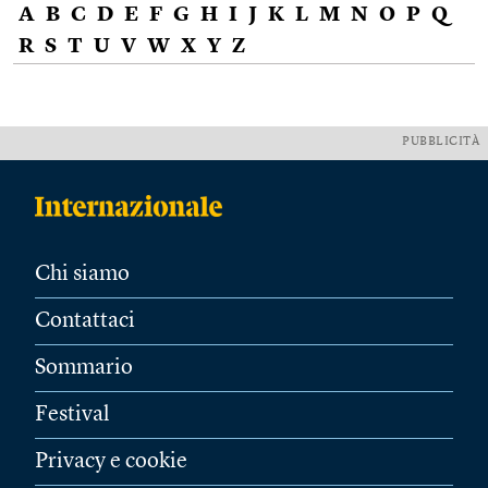
A
B
C
D
E
F
G
H
I
J
K
L
M
N
O
P
Q
R
S
T
U
V
W
X
Y
Z
PUBBLICITÀ
Chi siamo
Contattaci
Sommario
Festival
Privacy e cookie