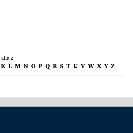
 alla z
K
L
M
N
O
P
Q
R
S
T
U
V
W
X
Y
Z