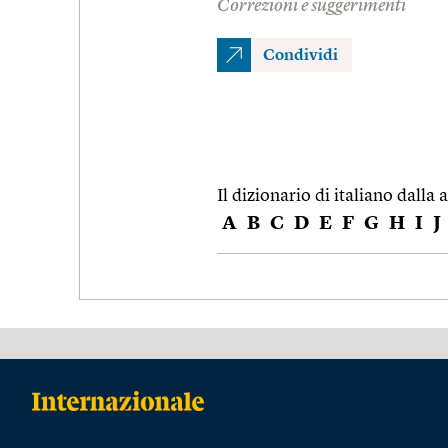
Correzioni e suggerimenti
Condividi
Il dizionario di italiano dalla a
A
B
C
D
E
F
G
H
I
J