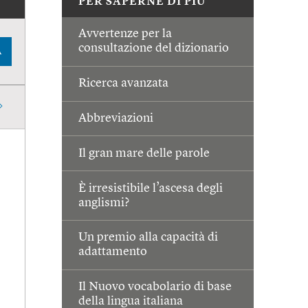
PER SAPERNE DI PIÙ
Avvertenze per la
consultazione del dizionario
A
Ricerca avanzata
Abbreviazioni
Il gran mare delle parole
È irresistibile l’ascesa degli
anglismi?
Un premio alla capacità di
adattamento
Il Nuovo vocabolario di base
della lingua italiana