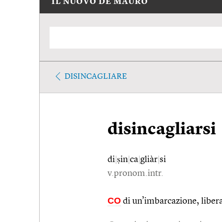
IL NUOVO DE MAURO
DISINCAGLIARE
disincagliarsi
di
|
ṣin
|
ca
|
gliàr
|
si
v.pronom.intr.
CO
di un’imbarcazione, libera