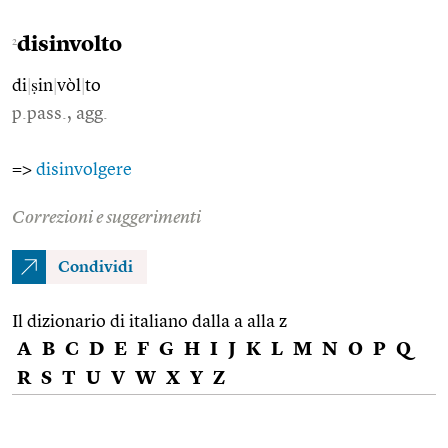
disinvolto
2
di
|
ṣin
|
vòl
|
to
p.pass., agg.
=>
disinvolgere
Correzioni e suggerimenti
Condividi
Il dizionario di italiano dalla a alla z
A
B
C
D
E
F
G
H
I
J
K
L
M
N
O
P
Q
R
S
T
U
V
W
X
Y
Z