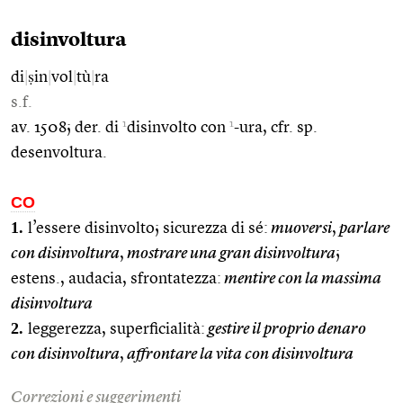
disinvoltura
di
|
ṣin
|
vol
|
tù
|
ra
s.f.
1
1
av. 1508; der. di
disinvolto con
-ura, cfr. sp.
desenvoltura.
CO
1.
l’essere disinvolto; sicurezza di sé:
muoversi
,
parlare
con disinvoltura
,
mostrare una gran disinvoltura
;
estens., audacia, sfrontatezza:
mentire con la massima
disinvoltura
2.
leggerezza, superficialità:
gestire il proprio denaro
con disinvoltura
,
affrontare la vita con disinvoltura
Correzioni e suggerimenti