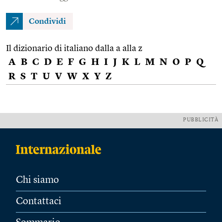
Condividi
Il dizionario di italiano dalla a alla z
A
B
C
D
E
F
G
H
I
J
K
L
M
N
O
P
Q
R
S
T
U
V
W
X
Y
Z
PUBBLICITÀ
Chi siamo
Contattaci