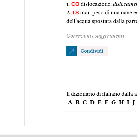
CO
1.
dislocazione:
dislocamen
2.
TS
mar. peso di una nave es
dell’acqua spostata dalla par
Correzioni e suggerimenti
Condividi
Il dizionario di italiano dalla a
A
B
C
D
E
F
G
H
I
J