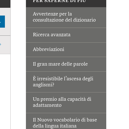
PER SAPERNE DI PIÙ
Avvertenze per la
consultazione del dizionario
A
Ricerca avanzata
Abbreviazioni
Il gran mare delle parole
È irresistibile l’ascesa degli
anglismi?
Un premio alla capacità di
adattamento
Il Nuovo vocabolario di base
della lingua italiana