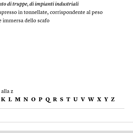
to di truppe
,
di impianti industriali
presso in tonnellate, corrispondente al peso
te immersa dello scafo
 alla z
K
L
M
N
O
P
Q
R
S
T
U
V
W
X
Y
Z