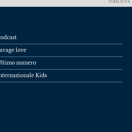
PUBBLICITÀ
odcast
avage love
ltimo numero
nternazionale Kids