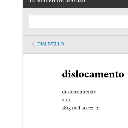
IL NUOVO DE MAURO
DISLIVELLO
dislocamento
di
|
ṣlo
|
ca
|
mén
|
to
s.m.
1813 nell'accez. 2;