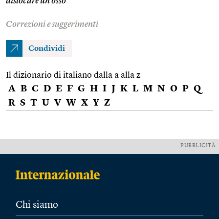
dislocare un osso
Correzioni e suggerimenti
Condividi
Il dizionario di italiano dalla a alla z
A
B
C
D
E
F
G
H
I
J
K
L
M
N
O
P
Q
R
S
T
U
V
W
X
Y
Z
PUBBLICITÀ
Chi siamo