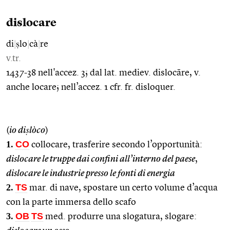
dislocare
di
|
ṣlo
|
cà
|
re
v.tr.
1437-38 nell'accez. 3; dal lat. mediev. dislocāre, v.
anche locare; nell’accez. 1 cfr. fr. disloquer.
(
io diṣlòco
)
1.
CO
collocare, trasferire secondo l’opportunità:
dislocare le truppe dai confini all’interno del paese
,
dislocare le industrie presso le fonti di energia
2.
TS
mar. di nave, spostare un certo volume d’acqua
con la parte immersa dello scafo
3.
OB
TS
med. produrre una slogatura, slogare: