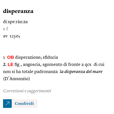
disperanza
di
|
spe
|
ràn
|
za
s.f.
av. 1250;
OB
1.
disperazione; sfiducia
2.
LE
fig., angoscia, sgomento di fronte a qcs. di cui
non si ha totale padronanza:
la disperanza del mare
(D’Annunzio)
Correzioni e suggerimenti
Condividi