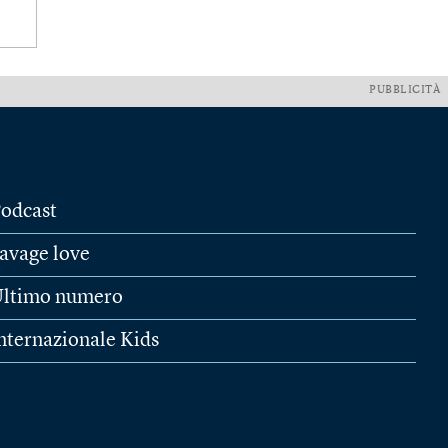
PUBBLICITÀ
odcast
avage love
ltimo numero
nternazionale Kids