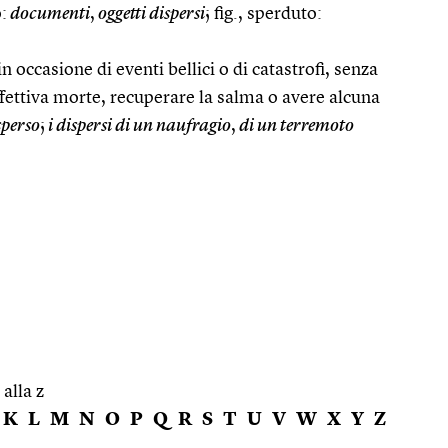
:
documenti
,
oggetti dispersi
; fig., sperduto:
 occasione di eventi bellici o di catastrofi, senza
effettiva morte, recuperare la salma o avere alcuna
sperso
;
i dispersi di un naufragio
,
di un terremoto
 alla z
K
L
M
N
O
P
Q
R
S
T
U
V
W
X
Y
Z