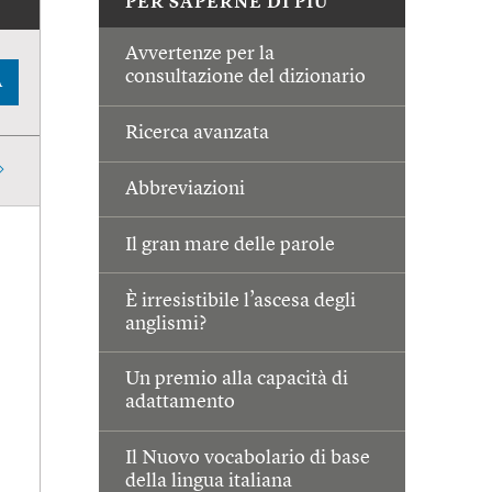
PER SAPERNE DI PIÙ
Avvertenze per la
consultazione del dizionario
A
Ricerca avanzata
Abbreviazioni
Il gran mare delle parole
È irresistibile l’ascesa degli
anglismi?
Un premio alla capacità di
adattamento
Il Nuovo vocabolario di base
della lingua italiana