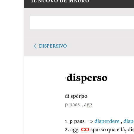
IL NUOVO DE MAURO
DISPERSIVO
disperso
1
di
|
spèr
|
so
p.pass., agg.
1. p.pass. =>
disperdere
,
disp
2.
CO
agg.
sparso qua e là, d