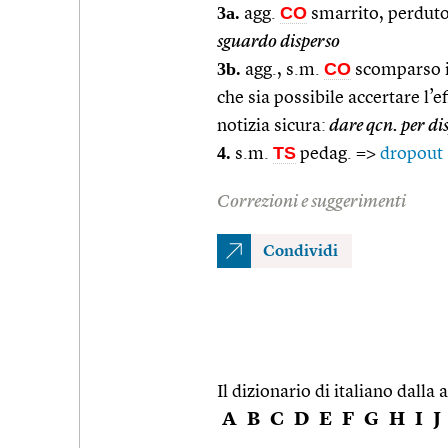
3a.
CO
agg.
smarrito, perduto
sguardo disperso
3b.
CO
agg., s.m.
scomparso in
che sia possibile accertare l’
notizia sicura:
dare qcn. per di
4.
TS
s.m.
pedag. =>
dropout
Correzioni e suggerimenti
Condividi
Il dizionario di italiano dalla a
A
B
C
D
E
F
G
H
I
J