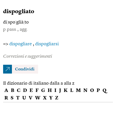
dispogliato
di
|
spo
|
glià
|
to
p.pass., agg.
=>
dispogliare
,
dispogliarsi
Correzioni e suggerimenti
Condividi
Il dizionario di italiano dalla a alla z
A
B
C
D
E
F
G
H
I
J
K
L
M
N
O
P
Q
R
S
T
U
V
W
X
Y
Z