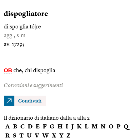
dispogliatore
di
|
spo
|
glia
|
tó
|
re
agg., s.m.
av. 1729;
OB
che, chi dispoglia
Correzioni e suggerimenti
Condividi
Il dizionario di italiano dalla a alla z
A
B
C
D
E
F
G
H
I
J
K
L
M
N
O
P
Q
R
S
T
U
V
W
X
Y
Z