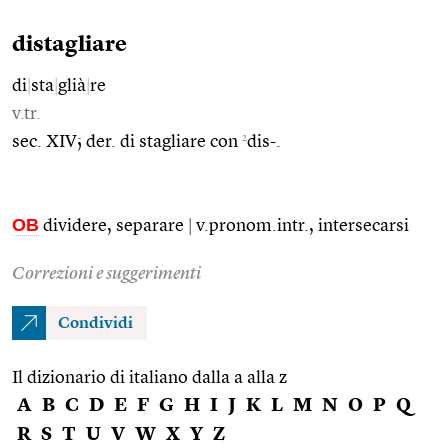
distagliare
di
|
sta
|
glià
|
re
v.tr.
2
sec. XIV; der. di stagliare con
dis-.
OB
dividere, separare
|
v.pronom.intr., intersecarsi
Correzioni e suggerimenti
Condividi
Il dizionario di italiano dalla a alla z
A
B
C
D
E
F
G
H
I
J
K
L
M
N
O
P
Q
R
S
T
U
V
W
X
Y
Z