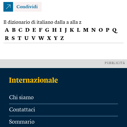
Condividi
Il dizionario di italiano dalla a alla z
A
B
C
D
E
F
G
H
I
J
K
L
M
N
O
P
Q
R
S
T
U
V
W
X
Y
Z
PUBBLICITÀ
Chi siamo
Contattaci
Sommario