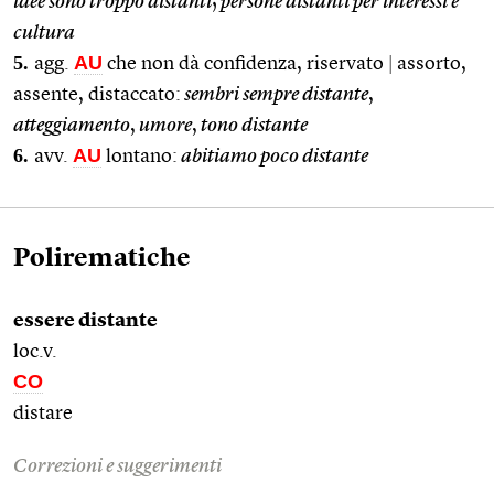
idee sono troppo distanti
;
persone distanti per interessi e
cultura
5.
AU
agg.
che non dà confidenza, riservato
|
assorto,
assente, distaccato:
sembri sempre distante
,
atteggiamento
,
umore
,
tono distante
6.
AU
avv.
lontano:
abitiamo poco distante
Polirematiche
essere distante
loc.v.
CO
distare
Correzioni e suggerimenti