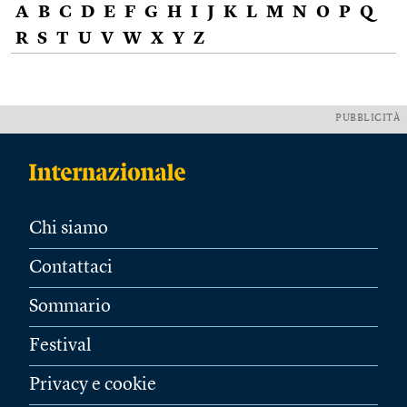
A
B
C
D
E
F
G
H
I
J
K
L
M
N
O
P
Q
R
S
T
U
V
W
X
Y
Z
PUBBLICITÀ
Chi siamo
Contattaci
Sommario
Festival
Privacy e cookie