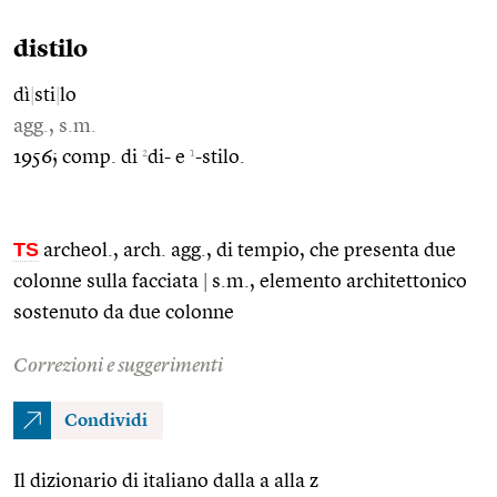
distilo
dì
|
sti
|
lo
agg., s.m.
2
1
1956; comp. di
di- e
-stilo.
TS
archeol., arch. agg., di tempio, che presenta due
colonne sulla facciata
|
s.m., elemento architettonico
sostenuto da due colonne
Correzioni e suggerimenti
Condividi
Il dizionario di italiano dalla a alla z