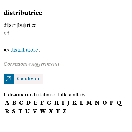
distributrice
di
|
stri
|
bu
|
trì
|
ce
s.f.
=>
distributore
.
Correzioni e suggerimenti
Condividi
Il dizionario di italiano dalla a alla z
A
B
C
D
E
F
G
H
I
J
K
L
M
N
O
P
Q
R
S
T
U
V
W
X
Y
Z