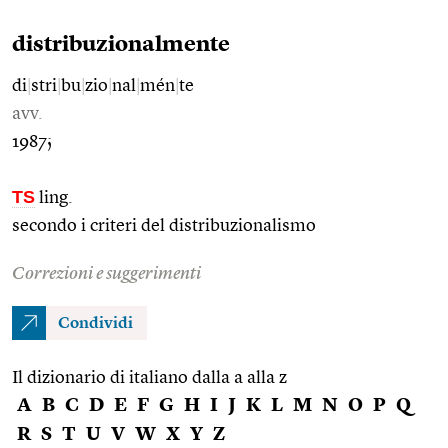
distribuzionalmente
di
|
stri
|
bu
|
zio
|
nal
|
mén
|
te
avv.
1987;
TS
ling.
secondo i criteri del distribuzionalismo
Correzioni e suggerimenti
Condividi
Il dizionario di italiano dalla a alla z
A
B
C
D
E
F
G
H
I
J
K
L
M
N
O
P
Q
R
S
T
U
V
W
X
Y
Z