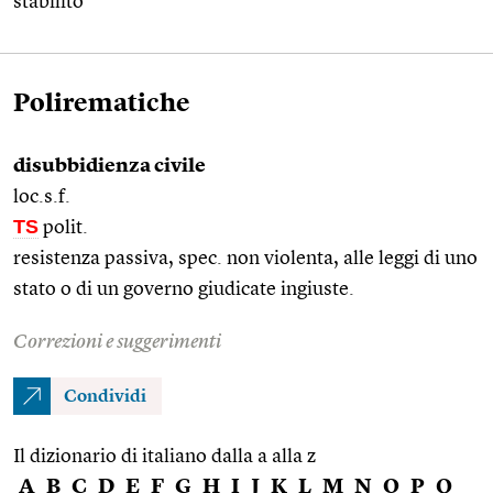
stabilito
Polirematiche
disubbidienza civile
loc.s.f.
TS
polit.
resistenza passiva, spec. non violenta, alle leggi di uno
stato o di un governo giudicate ingiuste.
Correzioni e suggerimenti
Condividi
Il dizionario di italiano dalla a alla z
A
B
C
D
E
F
G
H
I
J
K
L
M
N
O
P
Q