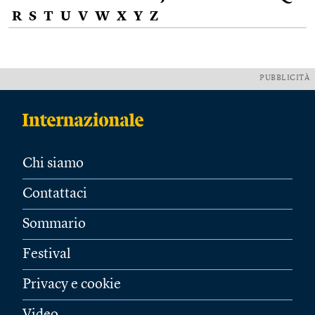
R
S
T
U
V
W
X
Y
Z
PUBBLICITÀ
Chi siamo
Contattaci
Sommario
Festival
Privacy e cookie