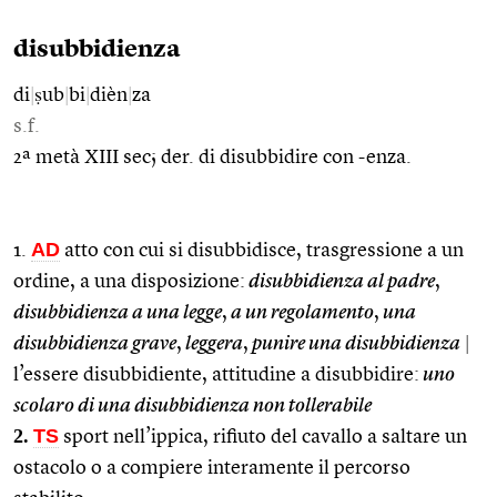
disubbidienza
di
|
ṣub
|
bi
|
dièn
|
za
s.f.
2ª metà XIII sec; der. di disubbidire con -enza.
AD
1.
atto con cui si disubbidisce, trasgressione a un
ordine, a una disposizione:
disubbidienza al padre
,
disubbidienza a una legge
,
a un regolamento
,
una
disubbidienza grave
,
leggera
,
punire una disubbidienza
|
l’essere disubbidiente, attitudine a disubbidire:
uno
scolaro di una disubbidienza non tollerabile
2.
TS
sport nell’ippica, rifiuto del cavallo a saltare un
ostacolo o a compiere interamente il percorso