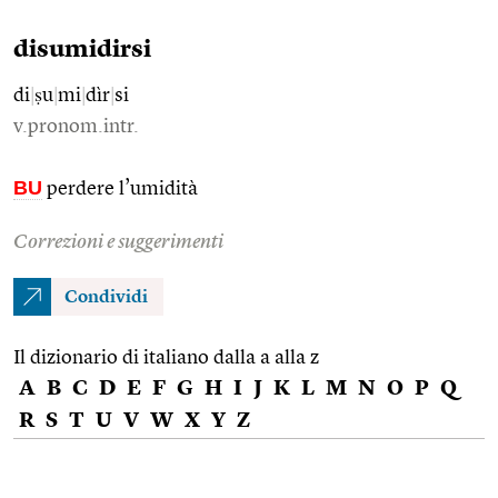
disumidirsi
di
|
ṣu
|
mi
|
dìr
|
si
v.pronom.intr.
BU
perdere l’umidità
Correzioni e suggerimenti
Condividi
Il dizionario di italiano dalla a alla z
A
B
C
D
E
F
G
H
I
J
K
L
M
N
O
P
Q
R
S
T
U
V
W
X
Y
Z