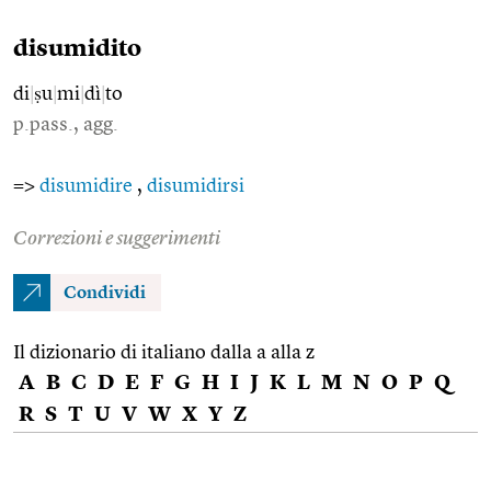
disumidito
di
|
ṣu
|
mi
|
dì
|
to
p.pass., agg.
=>
disumidire
,
disumidirsi
Correzioni e suggerimenti
Condividi
Il dizionario di italiano dalla a alla z
A
B
C
D
E
F
G
H
I
J
K
L
M
N
O
P
Q
R
S
T
U
V
W
X
Y
Z