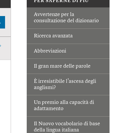
PER SAPERNE DI PIÙ
Avvertenze per la
consultazione del dizionario
A
Ricerca avanzata
Abbreviazioni
Il gran mare delle parole
È irresistibile l’ascesa degli
anglismi?
Un premio alla capacità di
adattamento
Il Nuovo vocabolario di base
della lingua italiana