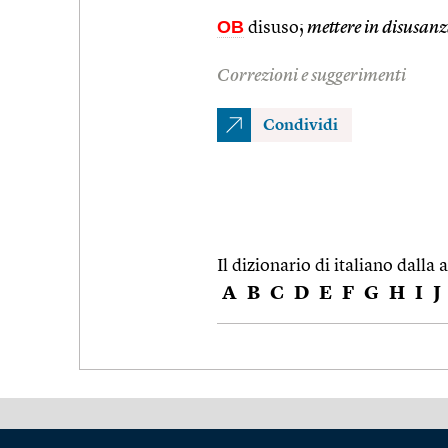
OB
disuso;
mettere in disusan
Correzioni e suggerimenti
Condividi
Il dizionario di italiano dalla a
A
B
C
D
E
F
G
H
I
J