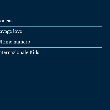
odcast
avage love
ltimo numero
nternazionale Kids