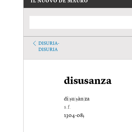
IL NUOVO DE MAURO
DISURIA-
DISURIA
disusanza
di
|
ṣu
|
ṣàn
|
za
s.f.
1304-08;