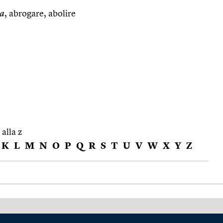
za
, abrogare, abolire
 alla z
K
L
M
N
O
P
Q
R
S
T
U
V
W
X
Y
Z