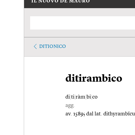
IL NUOVO DE MAURO
DITIONICO
ditirambico
di
|
ti
|
ràm
|
bi
|
co
agg.
av. 1589; dal lat. dithyrambĭc