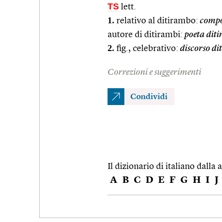
TS
lett.
1.
relativo al ditirambo:
compo
autore di ditirambi:
poeta dit
2.
fig., celebrativo:
discorso di
Correzioni e suggerimenti
Condividi
Il dizionario di italiano dalla a
A
B
C
D
E
F
G
H
I
J