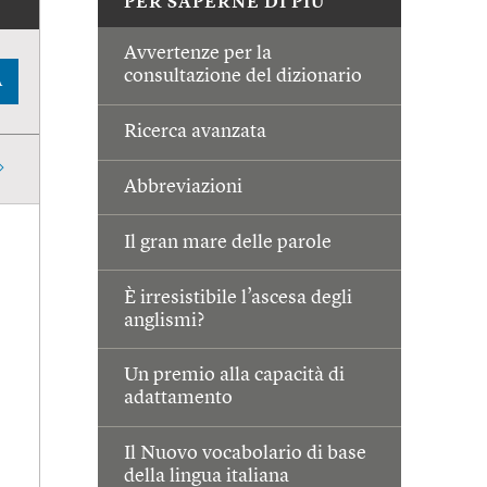
PER SAPERNE DI PIÙ
Avvertenze per la
consultazione del dizionario
A
Ricerca avanzata
Abbreviazioni
Il gran mare delle parole
È irresistibile l’ascesa degli
anglismi?
Un premio alla capacità di
adattamento
Il Nuovo vocabolario di base
della lingua italiana