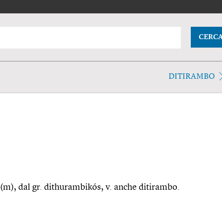
CERC
DITIRAMBO
u(m), dal gr. dithurambikós, v. anche ditirambo.