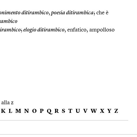
nimento ditirambico
,
poesia ditirambica
; che è
irambico
tirambico
;
elogio ditirambico
, enfatico, ampolloso
 alla z
K
L
M
N
O
P
Q
R
S
T
U
V
W
X
Y
Z