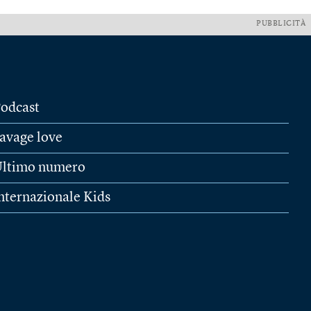
PUBBLICITÀ
odcast
avage love
ltimo numero
nternazionale Kids