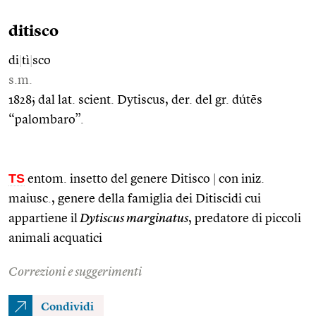
ditisco
di
|
tì
|
sco
s.m.
1828; dal lat. scient. Dytiscus, der. del gr. dútēs
“palombaro”.
TS
entom. insetto del genere Ditisco
|
con iniz.
maiusc., genere della famiglia dei Ditiscidi cui
appartiene il
Dytiscus marginatus
, predatore di piccoli
animali acquatici
Correzioni e suggerimenti
Condividi