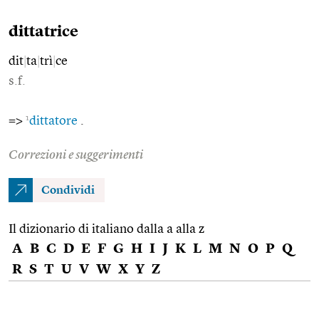
dittatrice
dit
|
ta
|
trì
|
ce
s.f.
1
=>
dittatore
.
Correzioni e suggerimenti
Condividi
Il dizionario di italiano dalla a alla z
A
B
C
D
E
F
G
H
I
J
K
L
M
N
O
P
Q
R
S
T
U
V
W
X
Y
Z