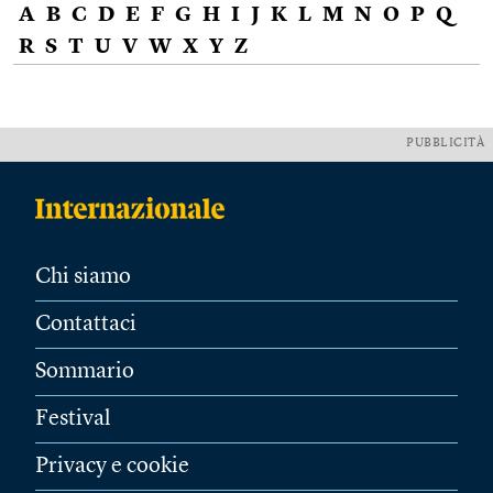
A
B
C
D
E
F
G
H
I
J
K
L
M
N
O
P
Q
R
S
T
U
V
W
X
Y
Z
PUBBLICITÀ
Chi siamo
Contattaci
Sommario
Festival
Privacy e cookie