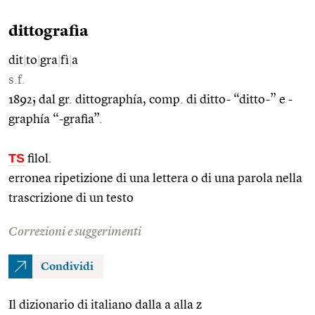
dittografia
dit
|
to
|
gra
|
fì
|
a
s.f.
1892; dal gr. dittographía, comp. di ditto- “ditto-” e -
graphía “-grafia”.
TS
filol.
erronea ripetizione di una lettera o di una parola nella
trascrizione di un testo
Correzioni e suggerimenti
Condividi
Il dizionario di italiano dalla a alla z