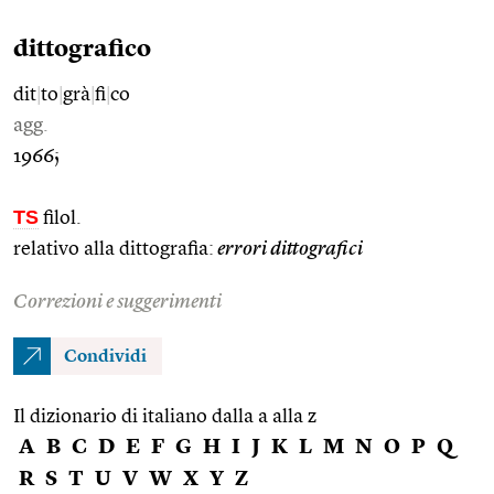
dittografico
dit
|
to
|
grà
|
fi
|
co
agg.
1966;
TS
filol.
relativo alla dittografia:
errori dittografici
Correzioni e suggerimenti
Condividi
Il dizionario di italiano dalla a alla z
A
B
C
D
E
F
G
H
I
J
K
L
M
N
O
P
Q
R
S
T
U
V
W
X
Y
Z