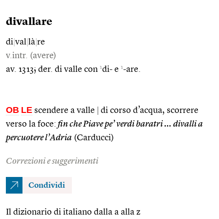
divallare
di
|
val
|
là
|
re
v.intr. (avere)
1
1
av. 1313; der. di valle con
di- e
-are.
OB
LE
scendere a valle
|
di corso d’acqua, scorrere
verso la foce:
fin che Piave pe’ verdi baratri … divalli a
percuotere l’Adria
(Carducci)
Correzioni e suggerimenti
Condividi
Il dizionario di italiano dalla a alla z