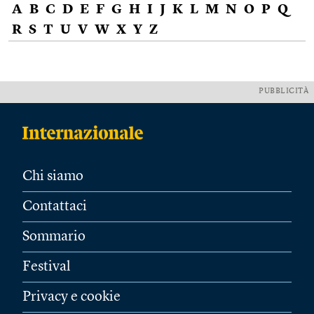
A
B
C
D
E
F
G
H
I
J
K
L
M
N
O
P
Q
R
S
T
U
V
W
X
Y
Z
PUBBLICITÀ
Chi siamo
Contattaci
Sommario
Festival
Privacy e cookie