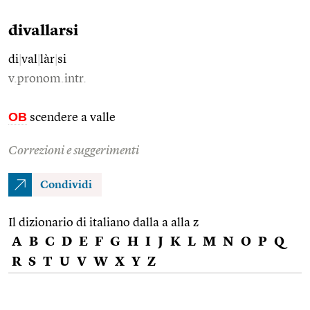
divallarsi
di
|
val
|
làr
|
si
v.pronom.intr.
OB
scendere a valle
Correzioni e suggerimenti
Condividi
Il dizionario di italiano dalla a alla z
A
B
C
D
E
F
G
H
I
J
K
L
M
N
O
P
Q
R
S
T
U
V
W
X
Y
Z