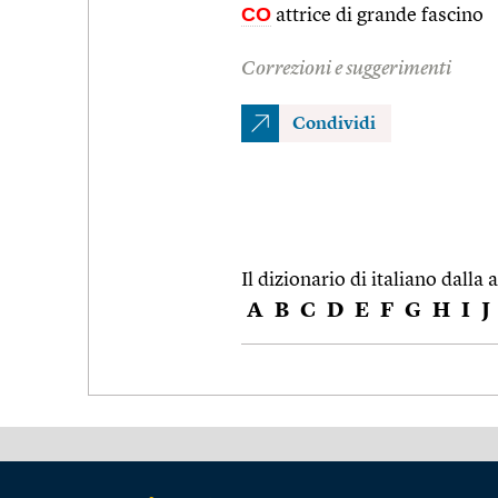
CO
attrice di grande fascino
Correzioni e suggerimenti
Condividi
Il dizionario di italiano dalla a
A
B
C
D
E
F
G
H
I
J