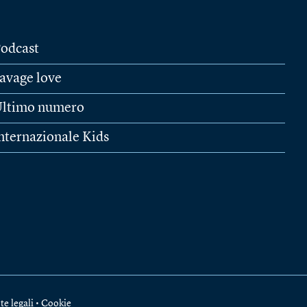
odcast
avage love
ltimo numero
nternazionale Kids
te legali
•
Cookie