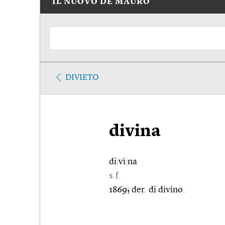
IL NUOVO DE MAURO
DIVIETO
divina
di
|
vì
|
na
s.f.
1869; der. di divino.