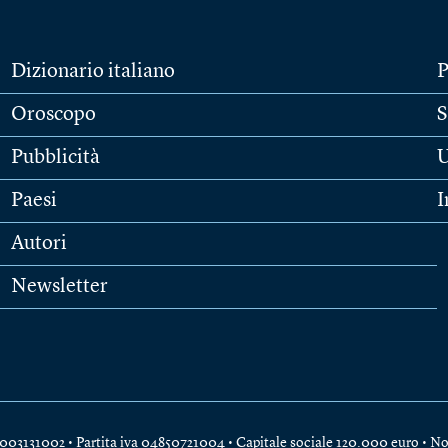
Dizionario italiano
P
Oroscopo
S
Pubblicità
U
Paesi
I
Autori
Newsletter
e 04003131002 • Partita iva 04850721004 • Capitale sociale 120.000 euro •
No