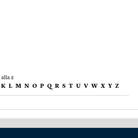
 alla z
K
L
M
N
O
P
Q
R
S
T
U
V
W
X
Y
Z