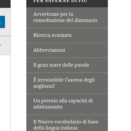
PER SAPERNE DI PIÙ
Avvertenze per la
consultazione del dizionario
A
Ricerca avanzata
Abbreviazioni
Il gran mare delle parole
È irresistibile l’ascesa degli
anglismi?
Un premio alla capacità di
adattamento
Il Nuovo vocabolario di base
della lingua italiana