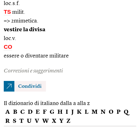
loc.s.f.
TS
milit.
=> 2mimetica.
vestire la divisa
loc.v.
CO
essere o diventare militare
Correzioni e suggerimenti
Condividi
Il dizionario di italiano dalla a alla z
A
B
C
D
E
F
G
H
I
J
K
L
M
N
O
P
Q
R
S
T
U
V
W
X
Y
Z