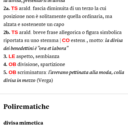
la divisa
,
presentarsi in divisa
2a.
TS
arald. fascia diminuita di un terzo la cui
posizione non è solitamente quella ordinaria, ma
alzata e sostenente un capo
2b.
TS
arald. breve frase allegorica o figura simbolica
CO
riportata su uno stemma
|
estens., motto:
la divisa
dei benedettini è "ora et labora"
3.
LE
aspetto, sembianza
4.
OB
divisione, spartizione
5.
OB
scriminatura:
l’avevano pettinata alla moda, colla
divisa in mezzo
(Verga)
Polirematiche
divisa mimetica