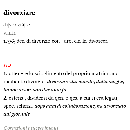
divorziare
di
|
vor
|
zià
|
re
v.intr.
1
1796; der. di divorzio con
-are, cfr. fr. divorcer.
AD
1.
ottenere lo scioglimento del proprio matrimonio
mediante divorzio:
divorziare dal marito
,
dalla moglie
,
hanno divorziato due anni fa
2.
estens., dividersi da qcn. o qcs. a cui si era legati,
spec. scherz.:
dopo anni di collaborazione, ha divorziato
dal giornale
Correzioni e suggerimenti