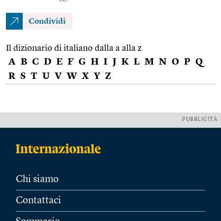
Condividi
Il dizionario di italiano dalla a alla z
A
B
C
D
E
F
G
H
I
J
K
L
M
N
O
P
Q
R
S
T
U
V
W
X
Y
Z
PUBBLICITÀ
Chi siamo
Contattaci