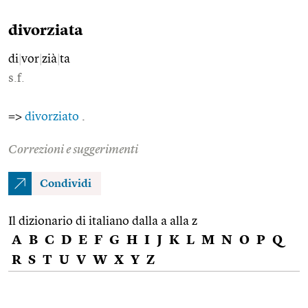
divorziata
di
|
vor
|
zià
|
ta
s.f.
=>
divorziato
.
Correzioni e suggerimenti
Condividi
Il dizionario di italiano dalla a alla z
A
B
C
D
E
F
G
H
I
J
K
L
M
N
O
P
Q
R
S
T
U
V
W
X
Y
Z