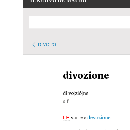
IL NUOVO DE MAURO
DIVOTO
divozione
di
|
vo
|
zió
|
ne
s.f.
LE
var. =>
devozione
.