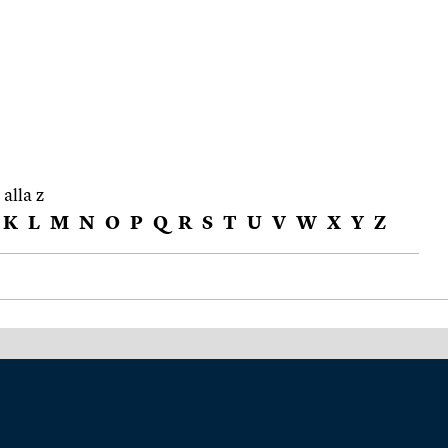
 alla z
K
L
M
N
O
P
Q
R
S
T
U
V
W
X
Y
Z