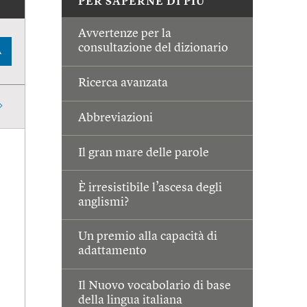
PER SAPERNE DI PIÙ
Avvertenze per la
consultazione del dizionario
A
Ricerca avanzata
Abbreviazioni
Il gran mare delle parole
È irresistibile l’ascesa degli
anglismi?
Un premio alla capacità di
adattamento
Il Nuovo vocabolario di base
della lingua italiana