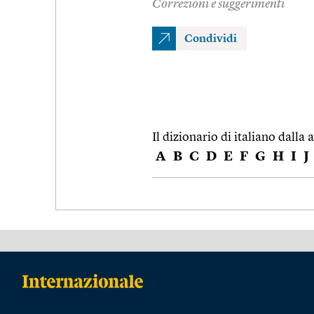
Correzioni e suggerimenti
Condividi
Il dizionario di italiano dalla a
A
B
C
D
E
F
G
H
I
J