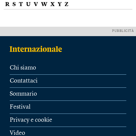
R
S
T
U
V
W
X
Y
Z
PUBBLICITÀ
Chi siamo
Contattaci
Sommario
Festival
Privacy e cookie
Video