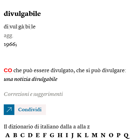
divulgabile
di
|
vul
|
gà
|
bi
|
le
agg.
1966;
CO
che può essere divulgato, che si può divulgare:
una notizia divulgabile
Correzioni e suggerimenti
Condividi
Il dizionario di italiano dalla a alla z
A
B
C
D
E
F
G
H
I
J
K
L
M
N
O
P
Q