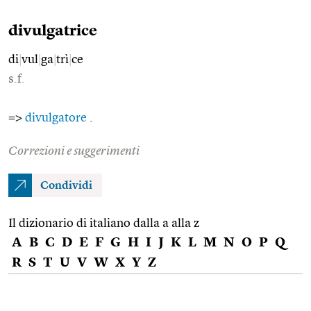
divulgatrice
di
|
vul
|
ga
|
trì
|
ce
s.f.
=>
divulgatore
.
Correzioni e suggerimenti
Condividi
Il dizionario di italiano dalla a alla z
A
B
C
D
E
F
G
H
I
J
K
L
M
N
O
P
Q
R
S
T
U
V
W
X
Y
Z