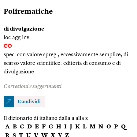
Polirematiche
di divulgazione
loc.agg.inv.
CO
spec. con valore spreg., eccessivamente semplice, di
scarso valore scientifico: editoria di consumo e di
divulgazione
Correzioni e suggerimenti
Condividi
Il dizionario di italiano dalla a alla z
A
B
C
D
E
F
G
H
I
J
K
L
M
N
O
P
Q
R
S
T
U
V
W
X
Y
Z