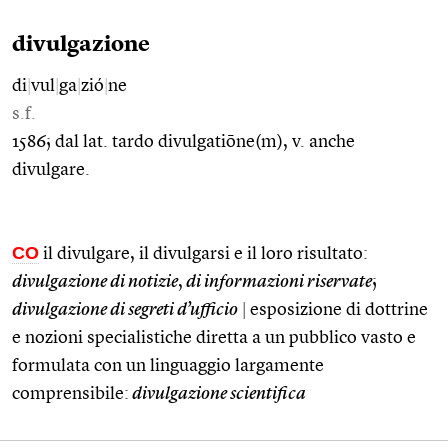
divulgazione
di
|
vul
|
ga
|
zió
|
ne
s.f.
1586; dal lat. tardo divulgatiōne(m), v. anche
divulgare.
CO
il divulgare, il divulgarsi e il loro risultato:
divulgazione di notizie
,
di informazioni riservate
;
divulgazione di segreti d’ufficio
|
esposizione di dottrine
e nozioni specialistiche diretta a un pubblico vasto e
formulata con un linguaggio largamente
comprensibile:
divulgazione scientifica