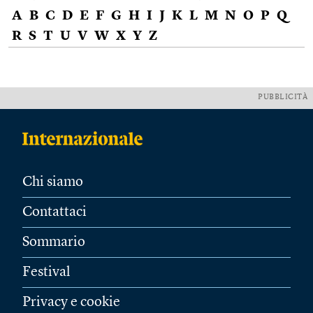
A
B
C
D
E
F
G
H
I
J
K
L
M
N
O
P
Q
R
S
T
U
V
W
X
Y
Z
PUBBLICITÀ
Chi siamo
Contattaci
Sommario
Festival
Privacy e cookie