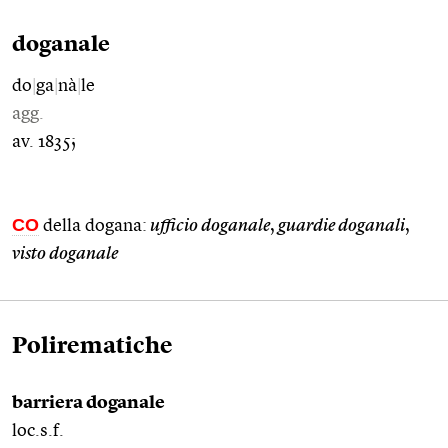
doganale
do
|
ga
|
nà
|
le
agg.
av. 1835;
CO
della dogana:
ufficio doganale
,
guardie doganali
,
visto doganale
Polirematiche
barriera doganale
loc.s.f.