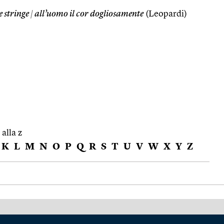
 stringe
|
all’uomo il cor dogliosamente
(Leopardi)
 alla z
K
L
M
N
O
P
Q
R
S
T
U
V
W
X
Y
Z