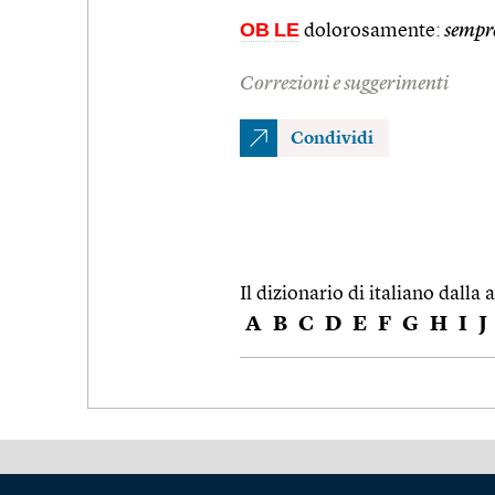
OB
LE
dolorosamente:
sempre
Correzioni e suggerimenti
Condividi
Il dizionario di italiano dalla a
A
B
C
D
E
F
G
H
I
J