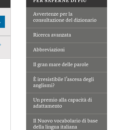
PER SAPERNE DI PIÙ
Avvertenze per la
consultazione del dizionario
A
Ricerca avanzata
Abbreviazioni
Il gran mare delle parole
È irresistibile l’ascesa degli
anglismi?
Un premio alla capacità di
adattamento
Il Nuovo vocabolario di base
della lingua italiana