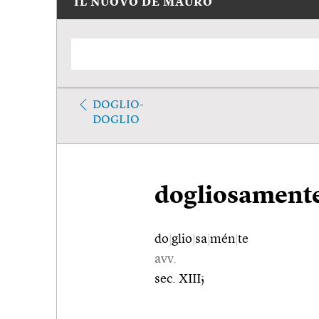
IL NUOVO DE MAURO
DOGLIO-
DOGLIO
dogliosament
do
|
glio
|
sa
|
mén
|
te
avv.
sec. XIII;