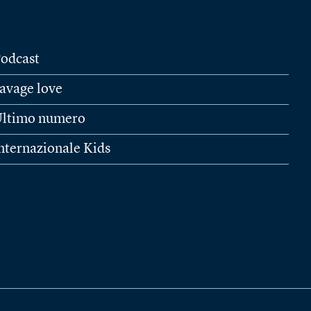
odcast
avage love
ltimo numero
nternazionale Kids