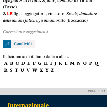
espugnator de le città, Sifante
|
domator de’ cavalli
(Tasso)
2.
LE
fig., soggiogatore, vincitore:
Ercole, domatore
delle umane fatiche, fu innamorato
(Boccaccio)
Correzioni e suggerimenti
Condividi
Il dizionario di italiano dalla a alla z
A
B
C
D
E
F
G
H
I
J
K
L
M
N
O
P
Q
R
S
T
U
V
W
X
Y
Z
PUBBLICITÀ