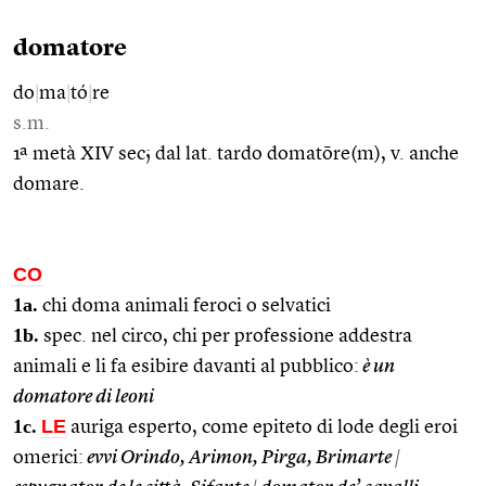
domatore
do
|
ma
|
tó
|
re
s.m.
1ª metà XIV sec; dal lat. tardo domatōre(m), v. anche
domare.
CO
1a.
chi doma animali feroci o selvatici
1b.
spec. nel circo, chi per professione addestra
animali e li fa esibire davanti al pubblico:
è un
domatore di leoni
1c.
LE
auriga esperto, come epiteto di lode degli eroi
omerici:
evvi Orindo, Arimon, Pirga, Brimarte
|