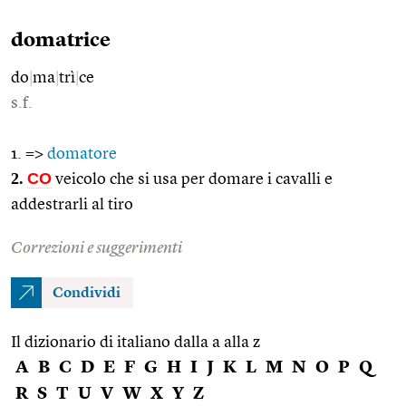
domatrice
do
|
ma
|
trì
|
ce
s.f.
1. =>
domatore
2.
CO
veicolo che si usa per domare i cavalli e
addestrarli al tiro
Correzioni e suggerimenti
Condividi
Il dizionario di italiano dalla a alla z
A
B
C
D
E
F
G
H
I
J
K
L
M
N
O
P
Q
R
S
T
U
V
W
X
Y
Z