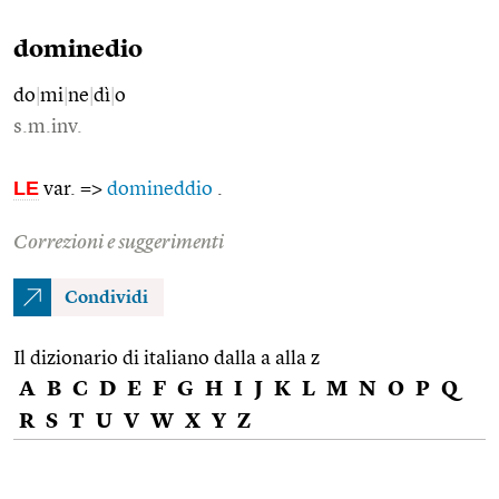
dominedio
do
|
mi
|
ne
|
dì
|
o
s.m.inv.
LE
var. =>
domineddio
.
Correzioni e suggerimenti
Condividi
Il dizionario di italiano dalla a alla z
A
B
C
D
E
F
G
H
I
J
K
L
M
N
O
P
Q
R
S
T
U
V
W
X
Y
Z