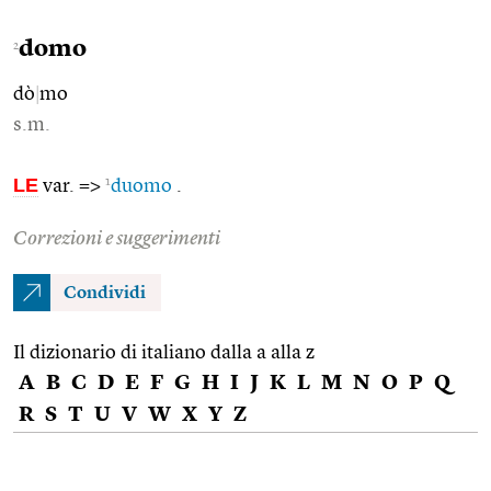
domo
2
dò
|
mo
s.m.
LE
1
var. =>
duomo
.
Correzioni e suggerimenti
Condividi
Il dizionario di italiano dalla a alla z
A
B
C
D
E
F
G
H
I
J
K
L
M
N
O
P
Q
R
S
T
U
V
W
X
Y
Z