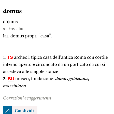
domus
dò
|
mus
s.f.inv., lat.
lat. domus propr. “casa”.
TS
1.
archeol. tipica casa dell’antica Roma con cortile
interno aperto e circondato da un porticato da cui si
accedeva alle singole stanze
2.
BU
museo, fondazione:
domus galileiana
,
mazziniana
Correzioni e suggerimenti
Condividi