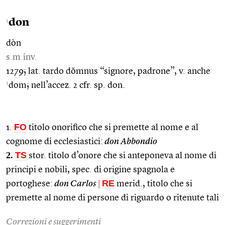
don
1
dòn
s.m.inv.
1279; lat. tardo dŏmnus “signore, padrone”, v. anche
1
dom; nell’accez. 2 cfr. sp. don.
FO
1.
titolo onorifico che si premette al nome e al
cognome di ecclesiastici:
don Abbondio
2.
TS
stor. titolo d’onore che si anteponeva al nome di
principi e nobili, spec. di origine spagnola e
RE
portoghese:
don Carlos
|
merid., titolo che si
premette al nome di persone di riguardo o ritenute tali
Correzioni e suggerimenti