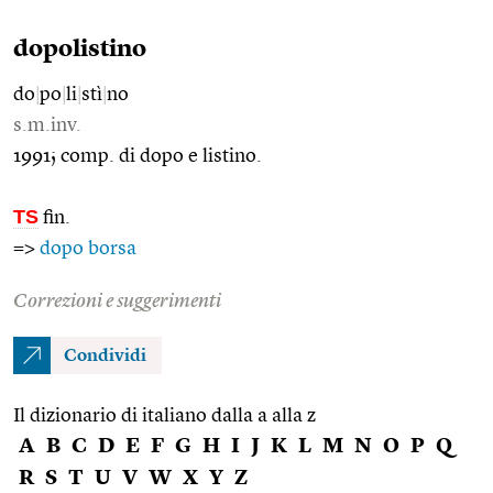
dopolistino
do
|
po
|
li
|
stì
|
no
s.m.inv.
1991; comp. di dopo e listino.
TS
fin.
=>
dopo borsa
Correzioni e suggerimenti
Condividi
Il dizionario di italiano dalla a alla z
A
B
C
D
E
F
G
H
I
J
K
L
M
N
O
P
Q
R
S
T
U
V
W
X
Y
Z