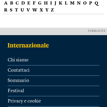
A
B
C
D
E
F
G
H
I
J
K
L
M
N
O
P
Q
R
S
T
U
V
W
X
Y
Z
PUBBLICITÀ
Chi siamo
Contattaci
Sommario
Festival
Privacy e cookie