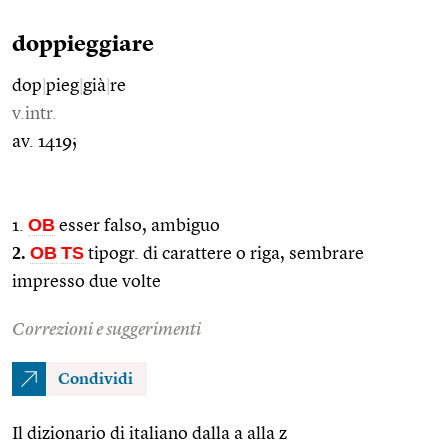
doppieggiare
dop
|
pieg
|
già
|
re
v.intr.
av. 1419;
OB
1.
esser falso, ambiguo
2.
OB
TS
tipogr. di carattere o riga, sembrare
impresso due volte
Correzioni e suggerimenti
Condividi
Il dizionario di italiano dalla a alla z