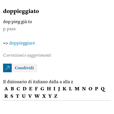
doppieggiato
dop
|
pieg
|
già
|
to
p.pass.
=>
doppieggiare
.
Correzioni e suggerimenti
Condividi
Il dizionario di italiano dalla a alla z
A
B
C
D
E
F
G
H
I
J
K
L
M
N
O
P
Q
R
S
T
U
V
W
X
Y
Z