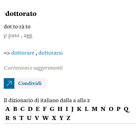
dottorato
2
dot
|
to
|
rà
|
to
p.pass., agg.
=>
dottorare
,
dottorarsi
Correzioni e suggerimenti
Condividi
Il dizionario di italiano dalla a alla z
A
B
C
D
E
F
G
H
I
J
K
L
M
N
O
P
Q
R
S
T
U
V
W
X
Y
Z