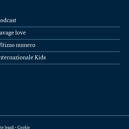
odcast
avage love
ltimo numero
nternazionale Kids
te legali
•
Cookie