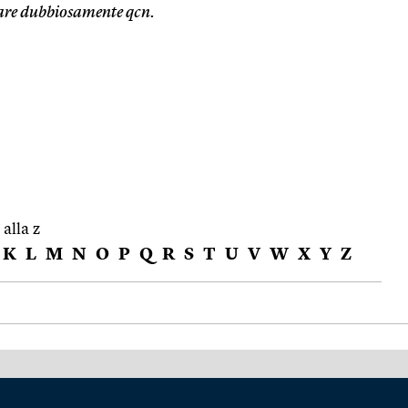
re dubbiosamente qcn.
 alla z
K
L
M
N
O
P
Q
R
S
T
U
V
W
X
Y
Z