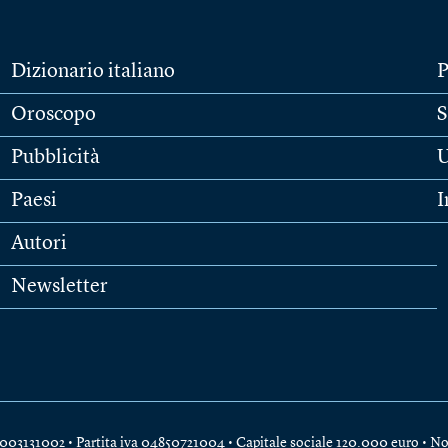
Dizionario italiano
P
Oroscopo
S
Pubblicità
U
Paesi
I
Autori
Newsletter
e 04003131002 • Partita iva 04850721004 • Capitale sociale 120.000 euro •
No