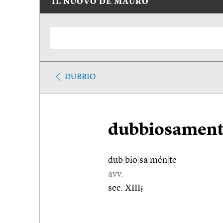
IL NUOVO DE MAURO
DUBBIO
dubbiosament
dub
|
bio
|
sa
|
mén
|
te
avv.
sec. XIII;