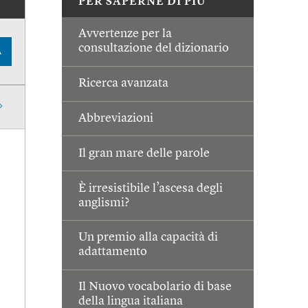
PER SAPERNE DI PIÙ
Avvertenze per la
consultazione del dizionario
A
Ricerca avanzata
Abbreviazioni
Il gran mare delle parole
È irresistibile l’ascesa degli
anglismi?
Un premio alla capacità di
adattamento
Il Nuovo vocabolario di base
della lingua italiana