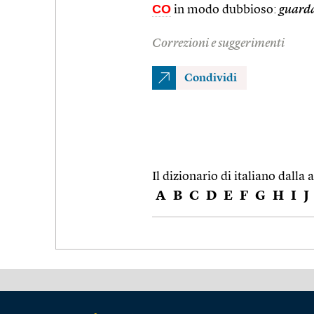
CO
in modo dubbioso:
guarda
Correzioni e suggerimenti
Condividi
Il dizionario di italiano dalla a
A
B
C
D
E
F
G
H
I
J